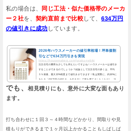
私の場合は、
同じ工法・似た価格帯のメーカ
ー２社
を、
契約直前まで比較
して、
634万円
の値引きに成功
しています。
2026年ハウスメーカーの値引率相場！坪単価割
引などで634万円引きを実現
https://housemakerz.com/jutaku-nebiki
注文住宅の費用を少しでも抑えたいですよね！ハウスメーカーは値引き
することができるのでしょうか？結論として注文住宅の多くは、平均
５％前後、最大10%程度まで値引きができます！私は実際に、約16%に
あたる「634万円の値引き」を引き出して家を建てました！ただし、注
文住宅の値引きは、タイミングとやり方を間違えると十分な値引きがで
でも、
相見積りにも、意外に大変な面もあり
きず終わってしまいます。この記事では、注文住宅・ハウスメーカーの
値引きについてご紹介します。ぜひ、ポイントを抑えて下さい！ハウス
ます。
メーカーの値引き交渉【重要点まとめ】はじめに約１分間で...
打ち合わせに１回３～４時間などかかり、間取りや見
積もりができるまで１ヶ月以上かかることもしばしば